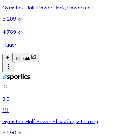
Gymstick Half-Power Rack, Power rack
5 289 kr
4 769 kr
I lager
Till butik
3.8
(
1
)
Gymstick Half Power Skivstångsställning
5 290 kr