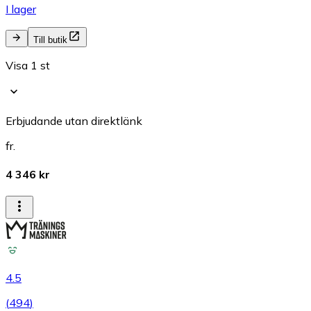
I lager
Till butik
Visa 1 st
Erbjudande utan direktlänk
fr.
4 346 kr
4.5
(
494
)