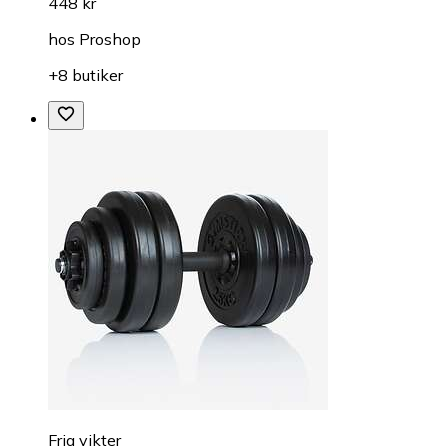
448 kr
hos
Proshop
+8 butiker
Fria vikter