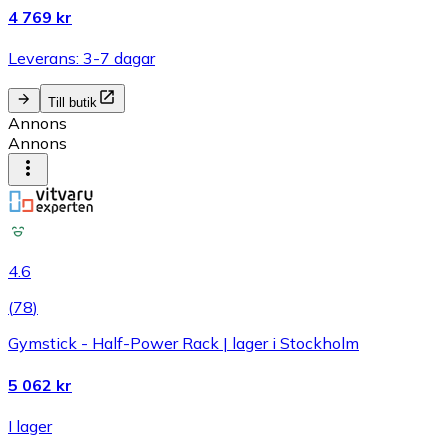
4 769 kr
Leverans: 3-7 dagar
Till butik
Annons
Annons
4.6
(
78
)
Gymstick - Half-Power Rack | lager i Stockholm
5 062 kr
I lager