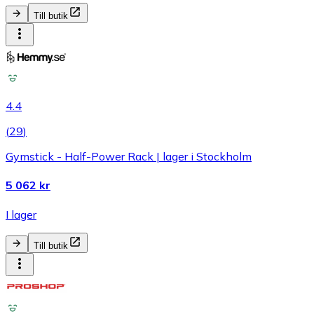
Till butik
4.4
(
29
)
Gymstick - Half-Power Rack | lager i Stockholm
5 062 kr
I lager
Till butik