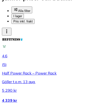
Alla filter
I lager
Pris inkl. frakt
4.6
(
5
)
Half Power Rack – Power Rack
Gäller t.o.m. 13 aug.
5 290 kr
4 339 kr