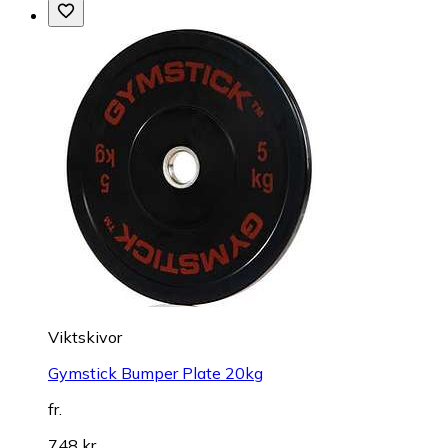
Viktskivor
Gymstick Bumper Plate 20kg
fr.
748 kr