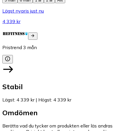
3 mån
6 mån
1 år
2 år
Allt
Lägst nypris just nu
4 339 kr
Pristrend
3
mån
Stabil
Lägst
:
4 339 kr
|
Högst
:
4 339 kr
Omdömen
Berätta vad du tycker om produkten eller läs andras