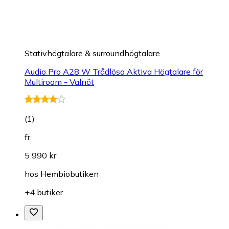
Stativhögtalare & surroundhögtalare
Audio Pro A28 W Trådlösa Aktiva Högtalare för
Multiroom - Valnöt
(
1
)
fr.
5 990 kr
hos
Hembiobutiken
+4 butiker