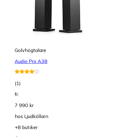
Golvhögtalare
Audio Pro A38
(
1
)
fr.
7 990 kr
hos
Ljudkällarn
+8 butiker