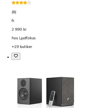
(
8
)
fr.
2 990 kr
hos
Ljudfokus
+19 butiker