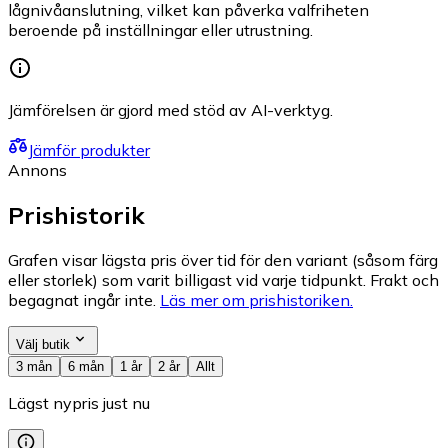
lågnivåanslutning, vilket kan påverka valfriheten
beroende på inställningar eller utrustning.
Jämförelsen är gjord med stöd av AI-verktyg.
Jämför produkter
Annons
Prishistorik
Grafen visar lägsta pris över tid för den variant (såsom färg
eller storlek) som varit billigast vid varje tidpunkt. Frakt och
begagnat ingår inte.
Läs mer om prishistoriken.
Välj butik
3 mån
6 mån
1 år
2 år
Allt
Lägst nypris just nu