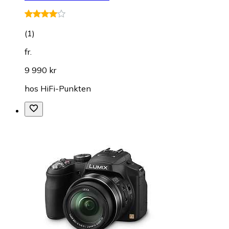
(
1
)
fr.
9 990 kr
hos
HiFi-Punkten