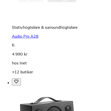
Stativhögtalare & surroundhögtalare
Audio Pro A28
fr.
4 990 kr
hos
Inet
+12 butiker