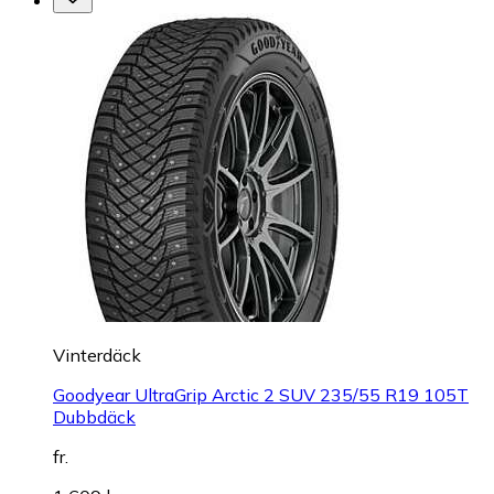
Vinterdäck
Goodyear UltraGrip Arctic 2 SUV 235/55 R19 105T
Dubbdäck
fr.