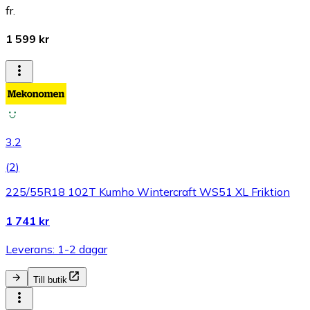
fr.
1 599 kr
3.2
(
2
)
225/55R18 102T Kumho Wintercraft WS51 XL Friktion
1 741 kr
Leverans: 1-2 dagar
Till butik