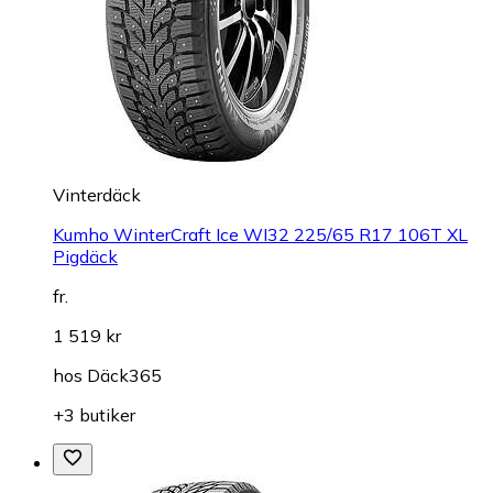
Vinterdäck
Kumho WinterCraft Ice WI32 225/65 R17 106T XL
Pigdäck
fr.
1 519 kr
hos
Däck365
+3 butiker