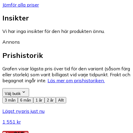
Jämför alla priser
Insikter
Vi har inga insikter för den här produkten ännu.
Annons
Prishistorik
Grafen visar lägsta pris över tid för den variant (såsom färg
eller storlek) som varit billigast vid varje tidpunkt. Frakt och
begagnat ingår inte.
Läs mer om prishistoriken.
Välj butik
3 mån
6 mån
1 år
2 år
Allt
Lägst nypris just nu
1 551 kr