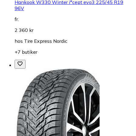
Hankook W330 Winter i*cept evo3 225/45 R19
96V
fr.
2 360 kr
hos
Tire Express Nordic
+7 butiker