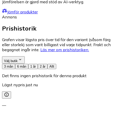
Jämförelsen är gjord med stöd av AI-verktyg.
Jämför produkter
Annons
Prishistorik
Grafen visar lägsta pris över tid för den variant (såsom färg
eller storlek) som varit billigast vid varje tidpunkt. Frakt och
begagnat ingår inte.
Läs mer om prishistoriken.
Välj butik
3 mån
6 mån
1 år
2 år
Allt
Det finns ingen prishistorik för denna produkt
Lägst nypris just nu
—