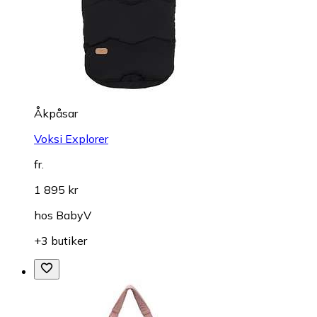
Åkpåsar
Voksi Explorer
fr.
1 895 kr
hos
BabyV
+3 butiker