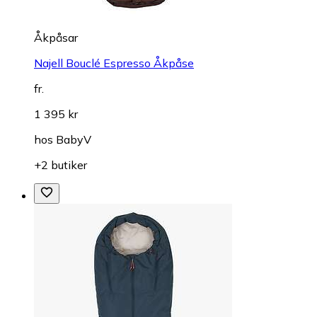
Åkpåsar
Najell Bouclé Espresso Åkpåse
fr.
1 395 kr
hos
BabyV
+2 butiker