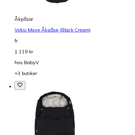
Åkpåsar
Voksi Move Åkpåse (Black Cream)
fr.
1 119 kr
hos
BabyV
+3 butiker