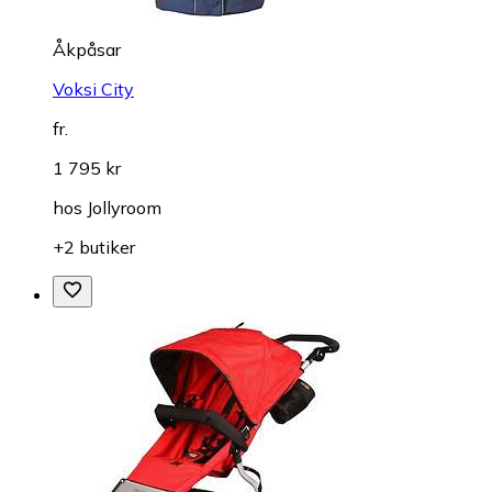
Åkpåsar
Voksi City
fr.
1 795 kr
hos
Jollyroom
+2 butiker