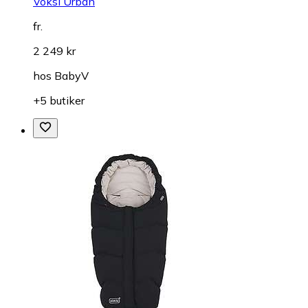
Voksi Urban
fr.
2 249 kr
hos
BabyV
+5 butiker