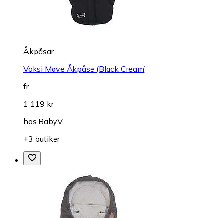
Åkpåsar
Voksi Move Åkpåse (Black Cream)
fr.
1 119 kr
hos
BabyV
+3 butiker