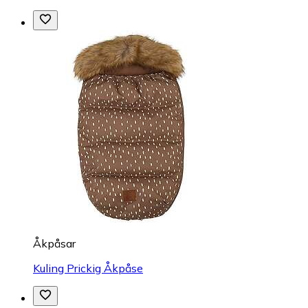
Åkpåsar
Kuling Prickig Åkpåse