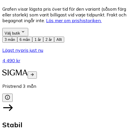
Grafen visar lägsta pris över tid för den variant (såsom färg
eller storlek) som varit billigast vid varje tidpunkt. Frakt och
begagnat ingår inte.
Läs mer om prishistoriken.
Välj butik
3 mån
6 mån
1 år
2 år
Allt
Lägst nypris just nu
4 490 kr
Pristrend
3
mån
Stabil