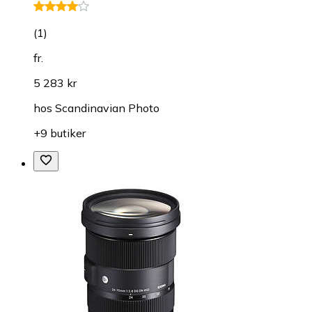
(
1
)
fr.
5 283 kr
hos
Scandinavian Photo
+9 butiker