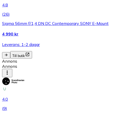
4.8
(
26
)
Sigma 56mm f/1,4 DN DC Contemporary SONY E-Mount
4 990 kr
Leverans: 1-2 dagar
Till butik
Annons
Annons
4.0
(
9
)