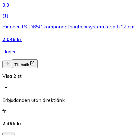
3.3
(
1
)
Pioneer TS-D65C komponenthögtalarsystem för bil (17 cm, 
2 048 kr
I lager
Till butik
Visa 2 st
Erbjudanden utan direktlänk
fr.
2 395 kr