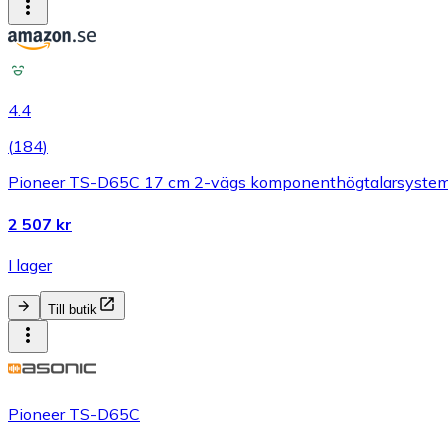
4.4
(
184
)
Pioneer TS-D65C 17 cm 2-vägs komponenthögtalarsyste
2 507 kr
I lager
Till butik
Pioneer TS-D65C