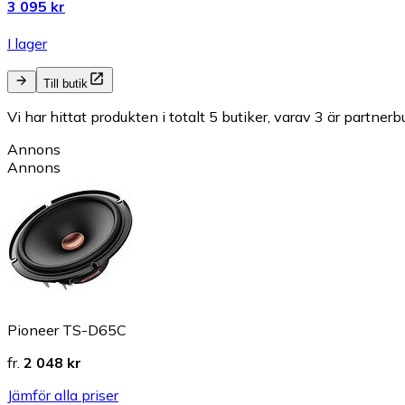
3 095 kr
I lager
Till butik
Vi har hittat produkten i totalt 5 butiker, varav 3 är partnerbu
Annons
Annons
Pioneer TS-D65C
fr.
2 048 kr
Jämför alla priser