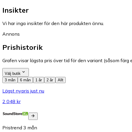
Insikter
Vi har inga insikter för den här produkten ännu.
Annons
Prishistorik
Grafen visar lägsta pris över tid för den variant (såsom färg e
Välj butik
3 mån
6 mån
1 år
2 år
Allt
Lägst nypris just nu
2 048 kr
Pristrend
3
mån