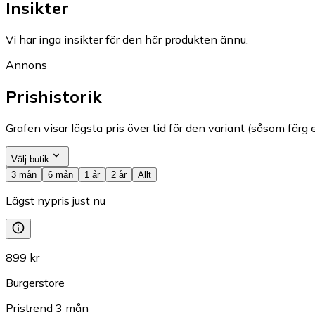
Insikter
Vi har inga insikter för den här produkten ännu.
Annons
Prishistorik
Grafen visar lägsta pris över tid för den variant (såsom färg e
Välj butik
3 mån
6 mån
1 år
2 år
Allt
Lägst nypris just nu
899 kr
Burgerstore
Pristrend
3
mån