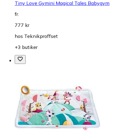
Tiny Love Gymini Magical Tales Babygym
fr.
777 kr
hos
Teknikproffset
+3 butiker