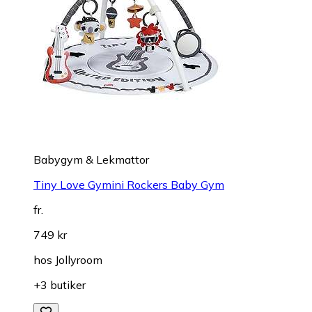
Babygym & Lekmattor
Tiny Love Gymini Rockers Baby Gym
fr.
749 kr
hos
Jollyroom
+3 butiker