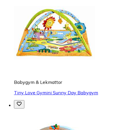
Babygym & Lekmattor
Tiny Love Gymini Sunny Day Babygym