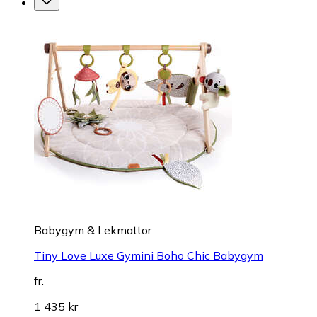
Babygym & Lekmattor
Tiny Love Luxe Gymini Boho Chic Babygym
fr.
1 435 kr