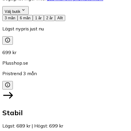
Välj butik
3 mån
6 mån
1 år
2 år
Allt
Lägst nypris just nu
699 kr
Plusshop.se
Pristrend
3
mån
Stabil
Lägst
:
689 kr
|
Högst
:
699 kr