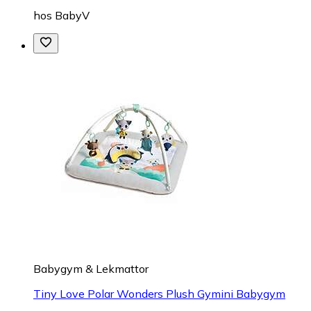
hos
BabyV
Babygym & Lekmattor
Tiny Love Polar Wonders Plush Gymini Babygym