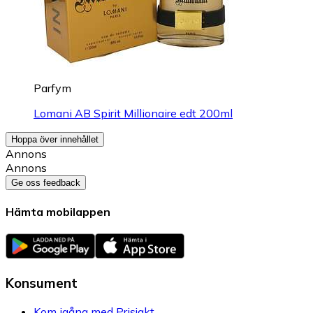
Parfym
Lomani AB Spirit Millionaire edt 200ml
Hoppa över innehållet
Annons
Annons
Ge oss feedback
Hämta mobilappen
Konsument
Kom igång med Prisjakt