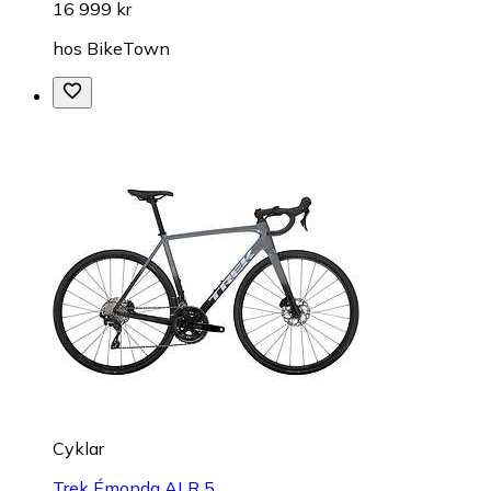
16 999 kr
hos
BikeTown
Cyklar
Trek Émonda ALR 5