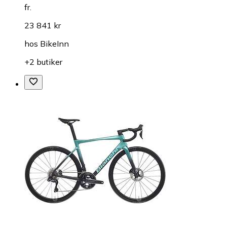
fr.
23 841 kr
hos
BikeInn
+2 butiker