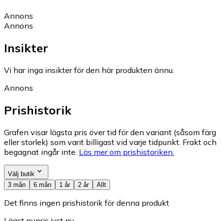
Annons
Annons
Insikter
Vi har inga insikter för den här produkten ännu.
Annons
Prishistorik
Grafen visar lägsta pris över tid för den variant (såsom färg
eller storlek) som varit billigast vid varje tidpunkt. Frakt och
begagnat ingår inte.
Läs mer om prishistoriken.
Välj butik
3 mån
6 mån
1 år
2 år
Allt
Det finns ingen prishistorik för denna produkt
Lägst nypris just nu