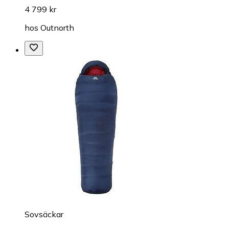
4 799 kr
hos
Outnorth
Sovsäckar