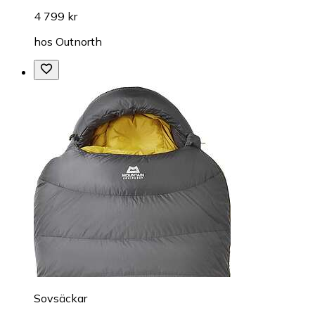
4 799 kr
hos
Outnorth
Sovsäckar