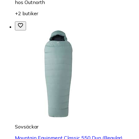
hos
Outnorth
+2 butiker
Sovsäckar
Mountain Equipment Classic 550 Dun (Regular)