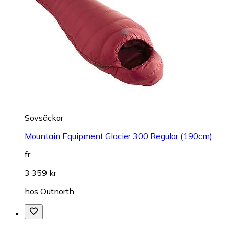
Sovsäckar
Mountain Equipment Glacier 300 Regular (190cm)
fr.
3 359 kr
hos
Outnorth