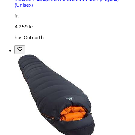
(Unisex)
fr.
4 259 kr
hos
Outnorth