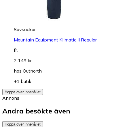
Sovsäckar
Mountain Equipment Klimatic II Regular
fr.
2 149 kr
hos
Outnorth
+1 butik
Hoppa över innehållet
Annons
Andra besökte även
Hoppa över innehållet