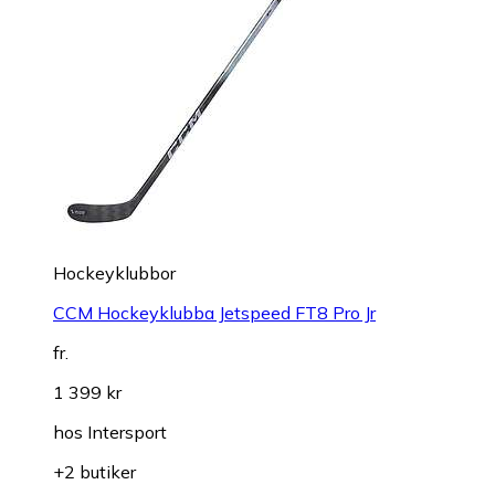
Hockeyklubbor
CCM Hockeyklubba Jetspeed FT8 Pro Jr
fr.
1 399 kr
hos
Intersport
+2 butiker