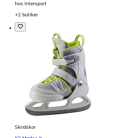
hos
Intersport
+2 butiker
Skridskor
K2 Marlee Jr