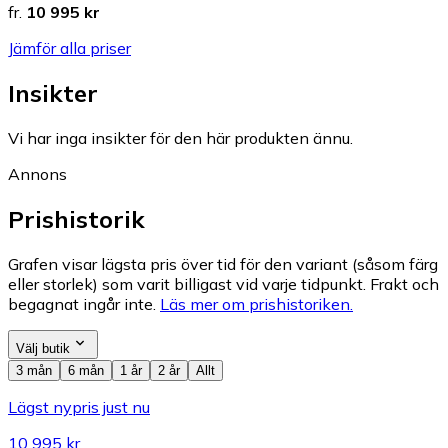
fr.
10 995 kr
Jämför alla priser
Insikter
Vi har inga insikter för den här produkten ännu.
Annons
Prishistorik
Grafen visar lägsta pris över tid för den variant (såsom färg
eller storlek) som varit billigast vid varje tidpunkt. Frakt och
begagnat ingår inte.
Läs mer om prishistoriken.
Välj butik
3 mån
6 mån
1 år
2 år
Allt
Lägst nypris just nu
10 995 kr