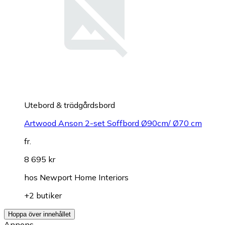
Utebord & trädgårdsbord
Artwood Anson 2-set Soffbord Ø90cm/ Ø70 cm
fr.
8 695 kr
hos
Newport Home Interiors
+2 butiker
Hoppa över innehållet
Annons