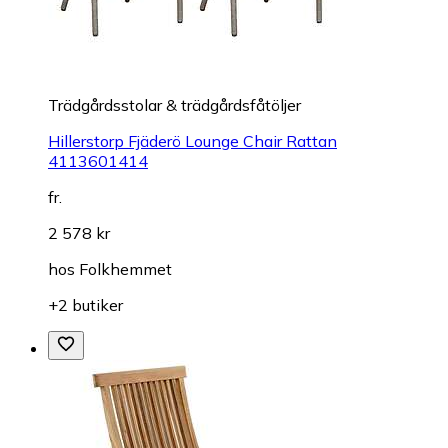
Trädgårdsstolar & trädgårdsfåtöljer
Hillerstorp Fjäderö Lounge Chair Rattan
4113601414
fr.
2 578 kr
hos
Folkhemmet
+2 butiker