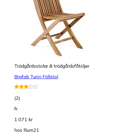
Trädgårdsstolar & trädgårdsfåtöljer
Brafab Turin Fällstol
(
2
)
fr.
1 071 kr
hos
Rum21