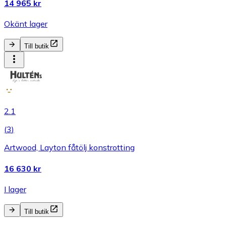
14 965 kr
Okänt lager
Till butik
2.1
(
3
)
Artwood, Layton fåtölj konstrotting
16 630 kr
I lager
Till butik