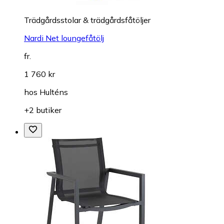
Trädgårdsstolar & trädgårdsfåtöljer
Nardi Net loungefåtölj
fr.
1 760 kr
hos
Hulténs
+2 butiker