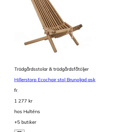
Trädgårdsstolar & trädgårdsfåtöljer
Hillerstorp Ecochair stol Brunoljad ask
fr.
1 277 kr
hos
Hulténs
+5 butiker