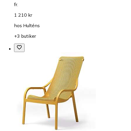
fr.
1 210 kr
hos
Hulténs
+3 butiker