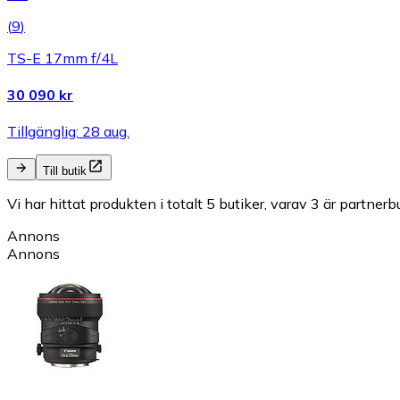
(
9
)
TS-E 17mm f/4L
30 090 kr
Tillgänglig: 28 aug.
Till butik
Vi har hittat produkten i totalt 5 butiker, varav 3 är partnerbu
Annons
Annons