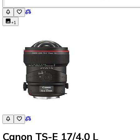
+
1
Canon TS-E 17/4,0 L