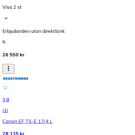
Visa 2 st
Erbjudanden utan direktlänk
fr.
26 550 kr
3.8
(
1
)
Canon EF TS-E 17/4 L
28 115 kr