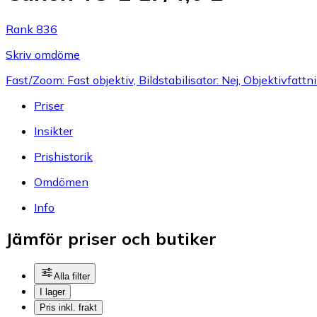
Rank 836
Skriv omdöme
Fast/Zoom: Fast objektiv, Bildstabilisator: Nej, Objektivfatt
Priser
Insikter
Prishistorik
Omdömen
Info
Jämför priser och butiker
Alla filter
I lager
Pris inkl. frakt