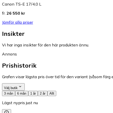
Canon TS-E 17/4,0 L
fr.
26 550 kr
Jämför alla priser
Insikter
Vi har inga insikter för den här produkten ännu.
Annons
Prishistorik
Grafen visar lägsta pris över tid för den variant (såsom färg e
Välj butik
3 mån
6 mån
1 år
2 år
Allt
Lägst nypris just nu