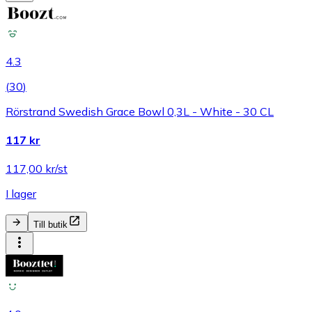
4.3
(
30
)
Rörstrand Swedish Grace Bowl 0,3L - White - 30 CL
117 kr
117,00 kr/st
I lager
Till butik