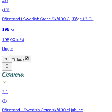
4.0
(
19
)
Rörstrand | Swedish Grace Skål 30 Cl, Tåge | 3 CL
195 kr
195,00 kr/st
I lager
Till butik
2.3
(
7
)
Rörstrand - Swedish Grace skål 30 cl Jubilee