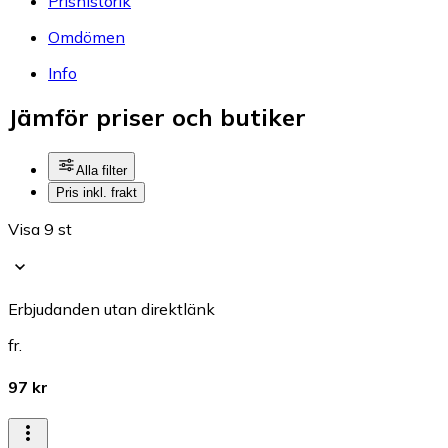
Prishistorik
Omdömen
Info
Jämför priser och butiker
Alla filter
Pris inkl. frakt
Visa 9 st
Erbjudanden utan direktlänk
fr.
97 kr