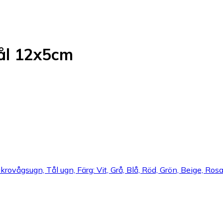
ål 12x5cm
krovågsugn, Tål ugn, Färg: Vit, Grå, Blå, Röd, Grön, Beige, Ros