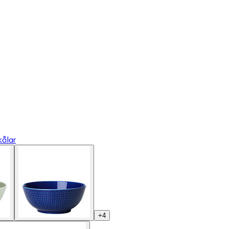
kålar
+
4