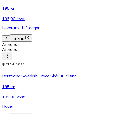
195 kr
195,00 kr/st
Leverans: 1-3 dagar
Till butik
Annons
Annons
Rörstrand Swedish Grace Skål 30 cl snö
195 kr
195,00 kr/st
I lager