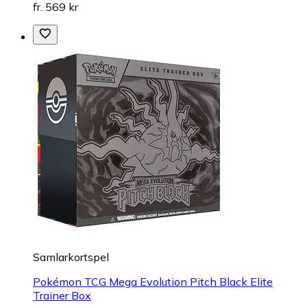
fr. 569 kr
Samlarkortspel
Pokémon TCG Mega Evolution Pitch Black Elite
Trainer Box