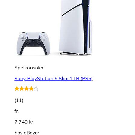
Spelkonsoler
Sony PlayStation 5 Slim 1TB (PS5)
(
11
)
fr.
7 749 kr
hos
eBazar