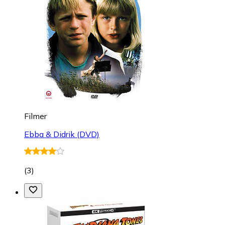
Filmer
Ebba & Didrik (DVD)
(
3
)