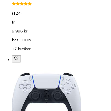
(
124
)
fr.
9 996 kr
hos
CDON
+7 butiker