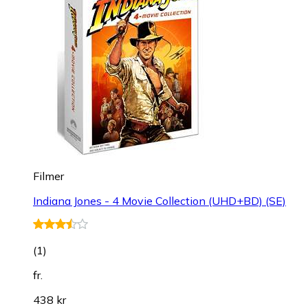
Filmer
Indiana Jones - 4 Movie Collection (UHD+BD) (SE)
(
1
)
fr.
438 kr