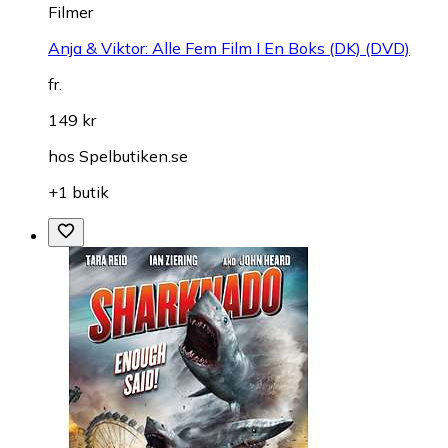
Filmer
Anja & Viktor: Alle Fem Film I En Boks (DK) (DVD)
fr.
149 kr
hos
Spelbutiken.se
+1 butik