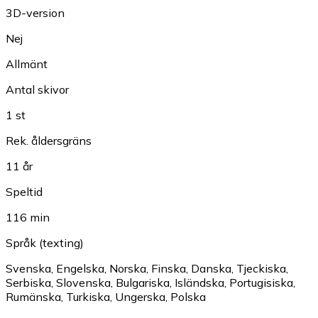
3D-version
Nej
Allmänt
Antal skivor
1 st
Rek. åldersgräns
11 år
Speltid
116 min
Språk (texting)
Svenska
,
Engelska
,
Norska
,
Finska
,
Danska
,
Tjeckiska
,
Serbiska
,
Slovenska
,
Bulgariska
,
Isländska
,
Portugisiska
,
Rumänska
,
Turkiska
,
Ungerska
,
Polska