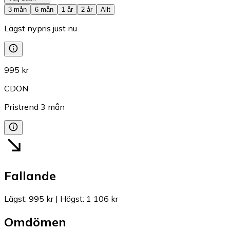
3 mån
6 mån
1 år
2 år
Allt
Lägst nypris just nu
995 kr
CDON
Pristrend
3
mån
Fallande
Lägst
:
995 kr
|
Högst
:
1 106 kr
Omdömen