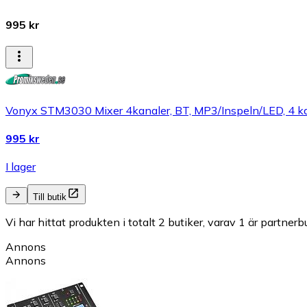
995 kr
Vonyx STM3030 Mixer 4kanaler, BT, MP3/Inspeln/LED, 4 
995 kr
I lager
Till butik
Vi har hittat produkten i totalt 2 butiker, varav 1 är partnerbu
Annons
Annons