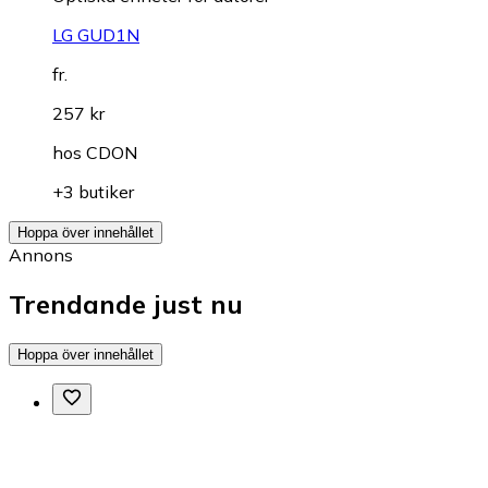
LG GUD1N
fr.
257 kr
hos
CDON
+3 butiker
Hoppa över innehållet
Annons
Trendande just nu
Hoppa över innehållet