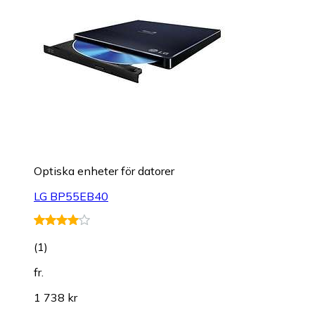
Optiska enheter för datorer
LG BP55EB40
(
1
)
fr.
1 738 kr