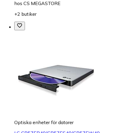
hos
CS MEGASTORE
+2 butiker
Optiska enheter för datorer
LG GP57EB40/GP57ES40/GP57EW40