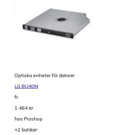
Optiska enheter för datorer
LG BU40N
fr.
1 464 kr
hos
Proshop
+2 butiker