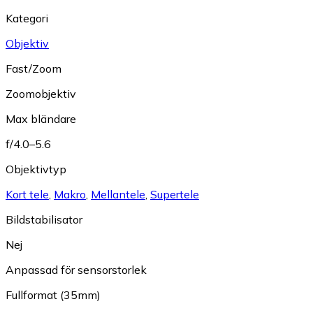
Kategori
Objektiv
Fast/Zoom
Zoomobjektiv
Max bländare
f/4.0–5.6
Objektivtyp
Kort tele
,
Makro
,
Mellantele
,
Supertele
Bildstabilisator
Nej
Anpassad för sensorstorlek
Fullformat (35mm)