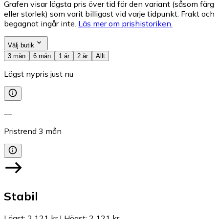
Grafen visar lägsta pris över tid för den variant (såsom färg
eller storlek) som varit billigast vid varje tidpunkt. Frakt och
begagnat ingår inte.
Läs mer om prishistoriken.
Välj butik
3 mån
6 mån
1 år
2 år
Allt
Lägst nypris just nu
—
Pristrend
3
mån
Stabil
Lägst
:
2 121 kr
|
Högst
:
2 121 kr