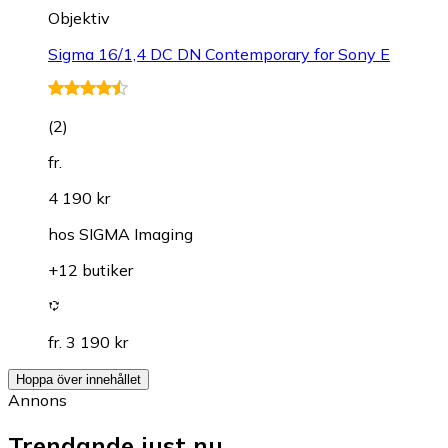
Objektiv
Sigma 16/1,4 DC DN Contemporary for Sony E
(
2
)
fr.
4 190 kr
hos
SIGMA Imaging
+12 butiker
fr. 3 190 kr
Hoppa över innehållet
Annons
Trendande just nu