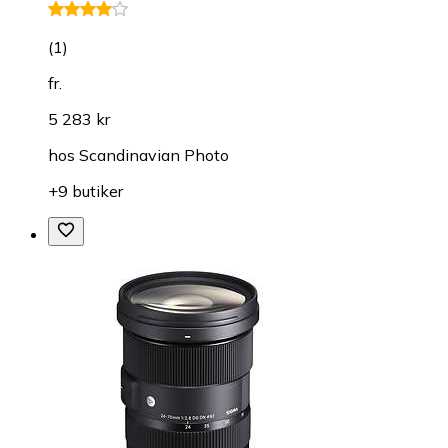
(
1
)
fr.
5 283 kr
hos
Scandinavian Photo
+9 butiker