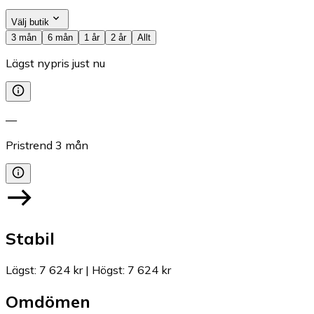
Välj butik
3 mån
6 mån
1 år
2 år
Allt
Lägst nypris just nu
—
Pristrend
3
mån
Stabil
Lägst
:
7 624 kr
|
Högst
:
7 624 kr
Omdömen