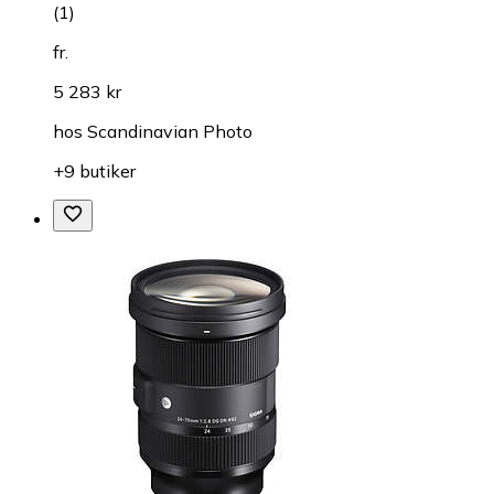
(
1
)
fr.
5 283 kr
hos
Scandinavian Photo
+9 butiker