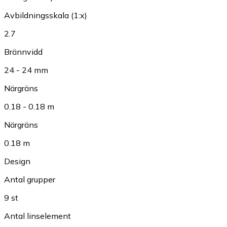
Avbildningsskala (1:x)
2.7
Brännvidd
24 - 24 mm
Närgräns
0.18 - 0.18 m
Närgräns
0.18 m
Design
Antal grupper
9 st
Antal linselement