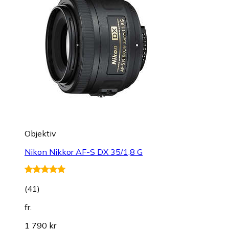
Objektiv
Nikon Nikkor AF-S DX 35/1,8 G
(
41
)
fr.
1 790 kr