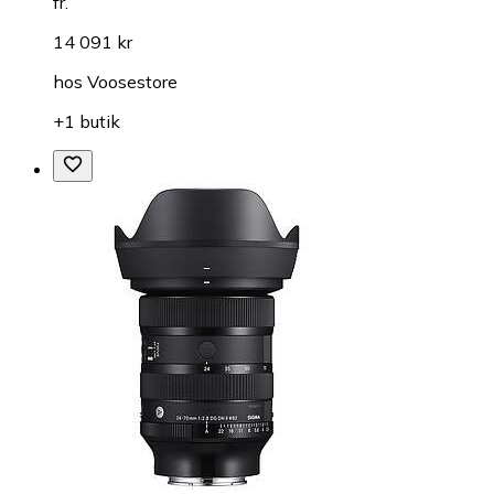
fr.
14 091 kr
hos
Voosestore
+1 butik