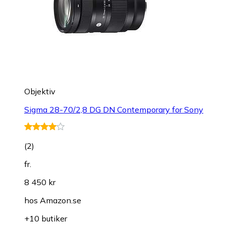
Objektiv
Sigma 28-70/2,8 DG DN Contemporary for Sony
(
2
)
fr.
8 450 kr
hos
Amazon.se
+10 butiker