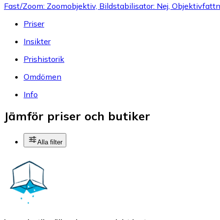
Fast/Zoom: Zoomobjektiv, Bildstabilisator: Nej, Objektivfat
Priser
Insikter
Prishistorik
Omdömen
Info
Jämför priser och butiker
Alla filter