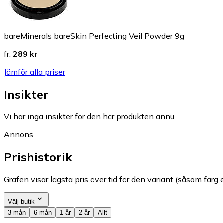
bareMinerals bareSkin Perfecting Veil Powder 9g
fr.
289 kr
Jämför alla priser
Insikter
Vi har inga insikter för den här produkten ännu.
Annons
Prishistorik
Grafen visar lägsta pris över tid för den variant (såsom färg e
Välj butik
3 mån
6 mån
1 år
2 år
Allt