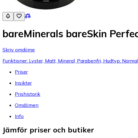
bareMinerals bareSkin Perfe
Skriv omdöme
Funktioner: Lyster, Matt, Mineral, Parabenfri, Hudtyp: Normal
Priser
Insikter
Prishistorik
Omdömen
Info
Jämför priser och butiker