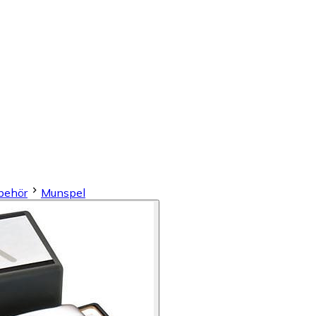
lbehör
Munspel