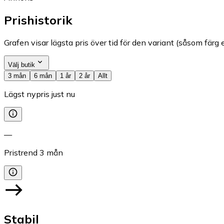
Prishistorik
Grafen visar lägsta pris över tid för den variant (såsom färg e
Välj butik
3 mån
6 mån
1 år
2 år
Allt
Lägst nypris just nu
—
Pristrend
3
mån
Stabil