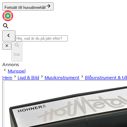
Fortsätt till huvudinnehåll
Sök
Annons
Munspel
Hem
Ljud & Bild
Musikinstrument
Blås­in­stru­ment & ti