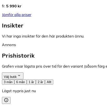
fr.
5 990 kr
Jämför alla priser
Insikter
Vi har inga insikter för den här produkten ännu.
Annons
Prishistorik
Grafen visar lägsta pris över tid för den variant (såsom färg e
Välj butik
3 mån
6 mån
1 år
2 år
Allt
Lägst nypris just nu