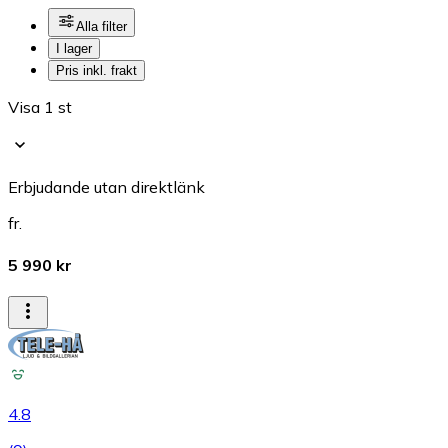
Alla filter
I lager
Pris inkl. frakt
Visa 1 st
Erbjudande utan direktlänk
fr.
5 990 kr
4.8