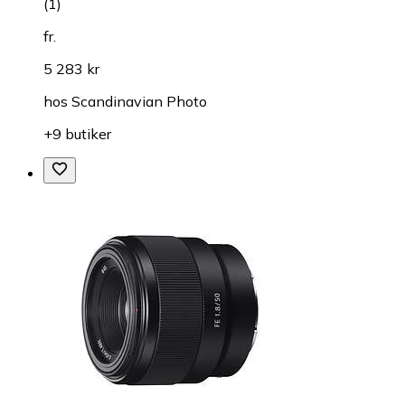
(
1
)
fr.
5 283 kr
hos
Scandinavian Photo
+9 butiker