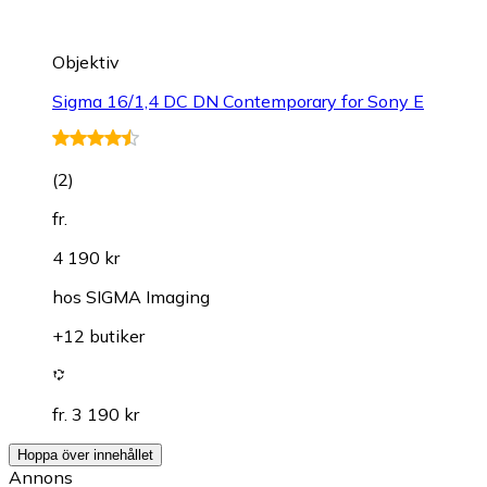
Objektiv
Sigma 16/1,4 DC DN Contemporary for Sony E
(
2
)
fr.
4 190 kr
hos
SIGMA Imaging
+12 butiker
fr. 3 190 kr
Hoppa över innehållet
Annons