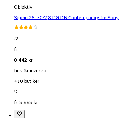
Objektiv
Sigma 28-70/2,8 DG DN Contemporary for Sony
(
2
)
fr.
8 442 kr
hos
Amazon.se
+10 butiker
fr. 9 559 kr