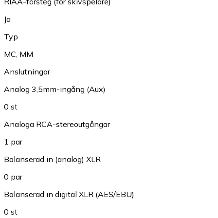
RIAA-försteg (för skivspelare)
Ja
Typ
MC
,
MM
Anslutningar
Analog 3,5mm-ingång (Aux)
0 st
Analoga RCA-stereoutgångar
1 par
Balanserad in (analog) XLR
0 par
Balanserad in digital XLR (AES/EBU)
0 st