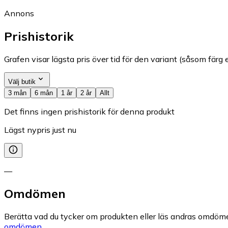
Annons
Prishistorik
Grafen visar lägsta pris över tid för den variant (såsom färg e
Välj butik
3 mån
6 mån
1 år
2 år
Allt
Det finns ingen prishistorik för denna produkt
Lägst nypris just nu
—
Omdömen
Berätta vad du tycker om produkten eller läs andras omdöme
omdömen.