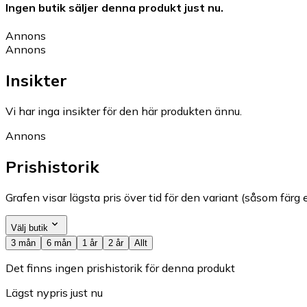
Ingen butik säljer denna produkt just nu.
Annons
Annons
Insikter
Vi har inga insikter för den här produkten ännu.
Annons
Prishistorik
Grafen visar lägsta pris över tid för den variant (såsom färg e
Välj butik
3 mån
6 mån
1 år
2 år
Allt
Det finns ingen prishistorik för denna produkt
Lägst nypris just nu