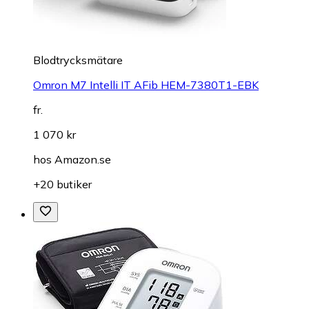
Blodtrycksmätare
Omron M7 Intelli IT AFib HEM-7380T1-EBK
fr.
1 070 kr
hos
Amazon.se
+20 butiker