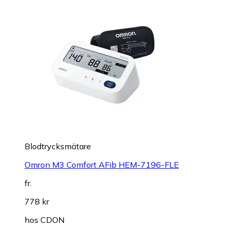
Blodtrycksmätare
Omron M3 Comfort AFib HEM-7196-FLE
fr.
778 kr
hos
CDON