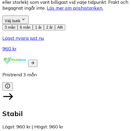
eller storlek) som varit billigast vid varje tidpunkt. Frakt och
begagnat ingår inte.
Läs mer om prishistoriken.
Välj butik
3 mån
6 mån
1 år
2 år
Allt
Lägst nypris just nu
960 kr
Pristrend
3
mån
Stabil
Lägst
:
960 kr
|
Högst
:
960 kr