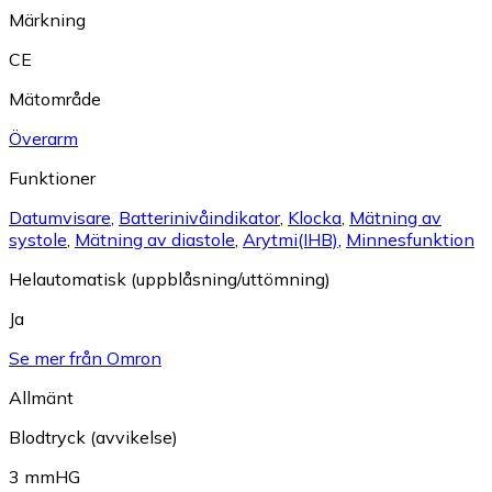
Märkning
CE
Mätområde
Överarm
Funktioner
Datumvisare
,
Batterinivåindikator
,
Klocka
,
Mätning av
systole
,
Mätning av diastole
,
Arytmi(IHB)
,
Minnesfunktion
Helautomatisk (uppblåsning/uttömning)
Ja
Se mer från Omron
Allmänt
Blodtryck (avvikelse)
3 mmHG