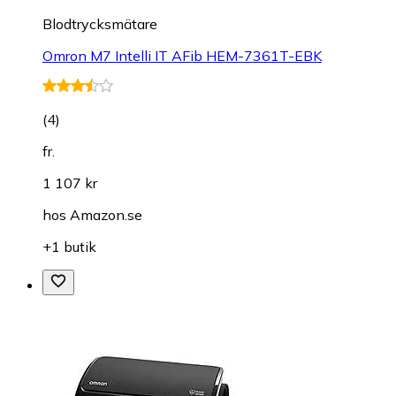
Blodtrycksmätare
Omron M7 Intelli IT AFib HEM-7361T-EBK
(
4
)
fr.
1 107 kr
hos
Amazon.se
+1 butik