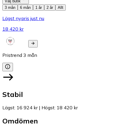
Välj butik
3 mån
6 mån
1 år
2 år
Allt
Lägst nypris just nu
18 420 kr
Pristrend
3
mån
Stabil
Lägst
:
16 924 kr
|
Högst
:
18 420 kr
Omdömen