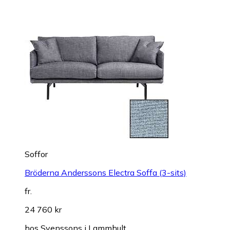
Soffor
Bröderna Anderssons Electra Soffa (3-sits)
fr.
24 760 kr
hos
Svenssons i Lammhult