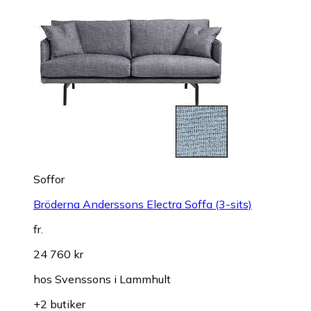
Soffor
Bröderna Anderssons Electra Soffa (3-sits)
fr.
24 760 kr
hos
Svenssons i Lammhult
+2 butiker