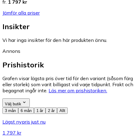
fr.
1 797 kr
Jämför alla priser
Insikter
Vi har inga insikter för den här produkten ännu.
Annons
Prishistorik
Grafen visar lägsta pris över tid för den variant (såsom färg
eller storlek) som varit billigast vid varje tidpunkt. Frakt och
begagnat ingår inte.
Läs mer om prishistoriken.
Välj butik
3 mån
6 mån
1 år
2 år
Allt
Lägst nypris just nu
1 797 kr