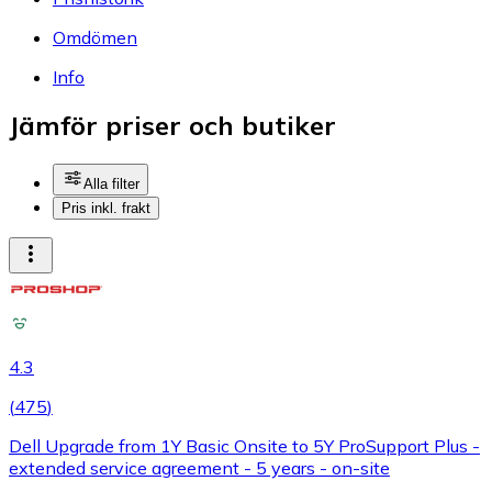
Omdömen
Info
Jämför priser och butiker
Alla filter
Pris inkl. frakt
4.3
(
475
)
Dell Upgrade from 1Y Basic Onsite to 5Y ProSupport Plus -
extended service agreement - 5 years - on-site