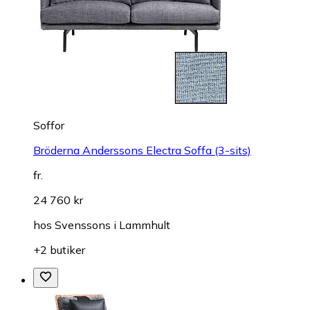
Soffor
Bröderna Anderssons Electra Soffa (3-sits)
fr.
24 760 kr
hos
Svenssons i Lammhult
+2 butiker