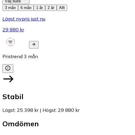
Välj butik
3 mån
6 mån
1 år
2 år
Allt
Lägst nypris just nu
29 880 kr
Pristrend
3
mån
Stabil
Lägst
:
25 398 kr
|
Högst
:
29 880 kr
Omdömen