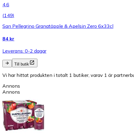
4.6
(
149
)
San Pellegrino Granatäpple & Apelsin Zero 6x33cl
84 kr
Leverans: 0-2 dagar
Till butik
Vi har hittat produkten i totalt 1 butiker, varav 1 är partnerbu
Annons
Annons