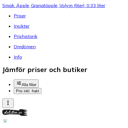
Smak: Äpple, Granatäpple, Volym (liter): 0.33 liter
Priser
Insikter
Prishistorik
Omdömen
Info
Jämför priser och butiker
Alla filter
Pris inkl. frakt