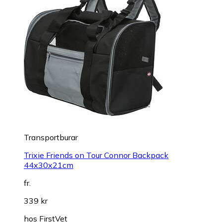
Transportburar
Trixie Friends on Tour Connor Backpack
44x30x21cm
fr.
339 kr
hos
FirstVet