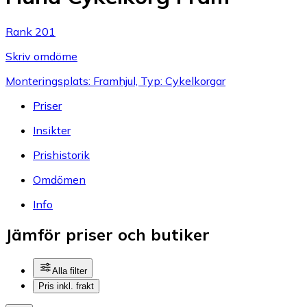
Rank 201
Skriv omdöme
Monteringsplats: Framhjul, Typ: Cykelkorgar
Priser
Insikter
Prishistorik
Omdömen
Info
Jämför priser och butiker
Alla filter
Pris inkl. frakt