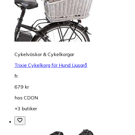
Cykelväskor & Cykelkorgar
Trixie Cykelkorg för Hund Ljusgrå
fr.
679 kr
hos
CDON
+3 butiker