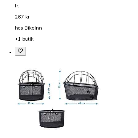
fr.
267 kr
hos
BikeInn
+1 butik