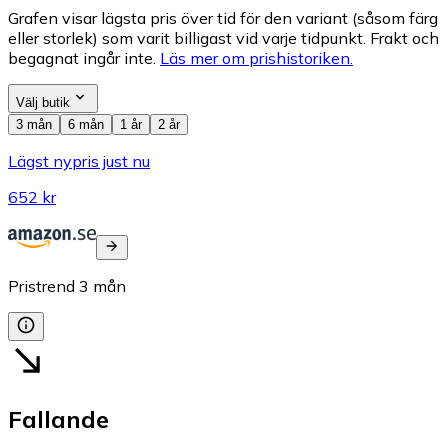
Grafen visar lägsta pris över tid för den variant (såsom färg
eller storlek) som varit billigast vid varje tidpunkt. Frakt och
begagnat ingår inte.
Läs mer om prishistoriken.
Välj butik
3 mån
6 mån
1 år
2 år
Lägst nypris just nu
652 kr
Pristrend
3
mån
Fallande