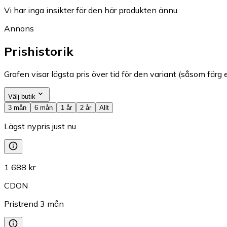
Vi har inga insikter för den här produkten ännu.
Annons
Prishistorik
Grafen visar lägsta pris över tid för den variant (såsom färg e
Välj butik
3 mån
6 mån
1 år
2 år
Allt
Lägst nypris just nu
1 688 kr
CDON
Pristrend
3
mån