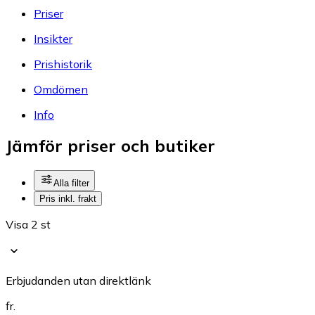
Priser
Insikter
Prishistorik
Omdömen
Info
Jämför priser och butiker
Alla filter
Pris inkl. frakt
Visa 2 st
Erbjudanden utan direktlänk
fr.