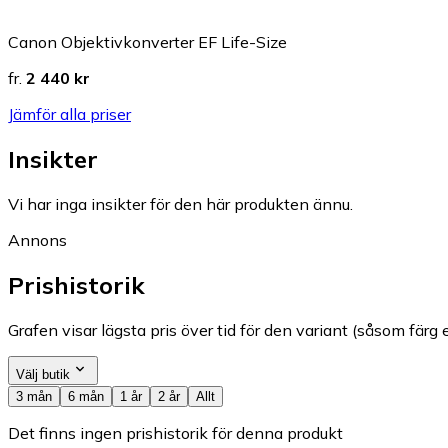
Canon Objektivkonverter EF Life-Size
fr.
2 440 kr
Jämför alla priser
Insikter
Vi har inga insikter för den här produkten ännu.
Annons
Prishistorik
Grafen visar lägsta pris över tid för den variant (såsom färg e
Välj butik
3 mån
6 mån
1 år
2 år
Allt
Det finns ingen prishistorik för denna produkt