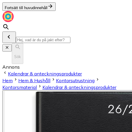
Fortsätt till huvudinnehåll
Sök
Annons
Kalendrar & anteckningsprodukter
Hem
Hem & Hushåll
Kontorsutrustning
Kontorsmaterial
Kalendrar & anteckningsprodukter