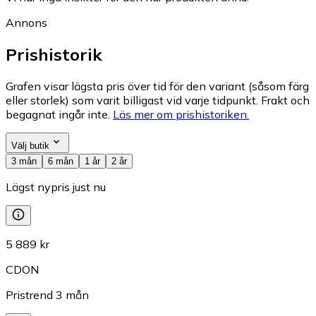
Annons
Prishistorik
Grafen visar lägsta pris över tid för den variant (såsom färg
eller storlek) som varit billigast vid varje tidpunkt. Frakt och
begagnat ingår inte.
Läs mer om prishistoriken.
Välj butik
3 mån
6 mån
1 år
2 år
Lägst nypris just nu
5 889 kr
CDON
Pristrend
3
mån