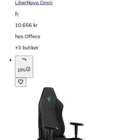
LiberNovo Omni
fr.
10 656 kr
hos
Offeco
+3 butiker
10%