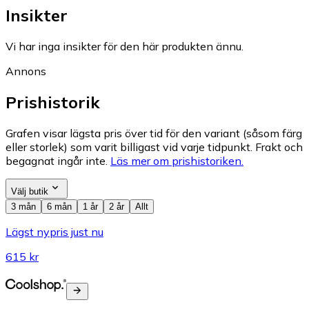
Insikter
Vi har inga insikter för den här produkten ännu.
Annons
Prishistorik
Grafen visar lägsta pris över tid för den variant (såsom färg
eller storlek) som varit billigast vid varje tidpunkt. Frakt och
begagnat ingår inte.
Läs mer om prishistoriken.
Välj butik
3 mån
6 mån
1 år
2 år
Allt
Lägst nypris just nu
615 kr