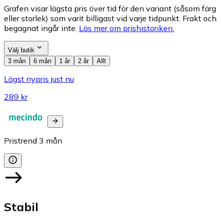
Grafen visar lägsta pris över tid för den variant (såsom färg
eller storlek) som varit billigast vid varje tidpunkt. Frakt och
begagnat ingår inte.
Läs mer om prishistoriken.
Välj butik
3 mån
6 mån
1 år
2 år
Allt
Lägst nypris just nu
289 kr
Pristrend
3
mån
Stabil