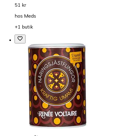
51 kr
hos
Meds
+1 butik