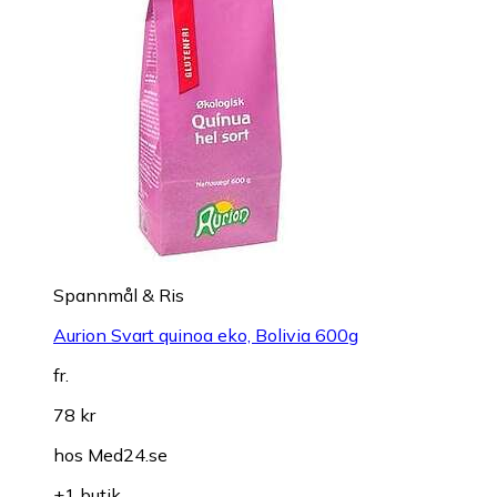
Spannmål & Ris
Aurion Svart quinoa eko, Bolivia 600g
fr.
78 kr
hos
Med24.se
+1 butik