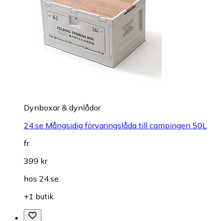
Dynboxar & dynlådor
24.se Mångsidig förvaringslåda till campingen 50L
fr.
399 kr
hos
24.se
+1 butik