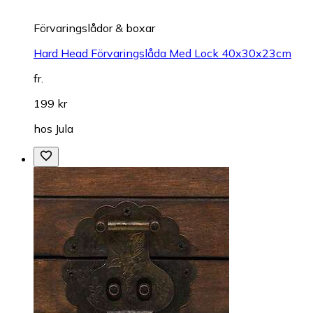
Förvaringslådor & boxar
Hard Head Förvaringslåda Med Lock 40x30x23cm
fr.
199 kr
hos
Jula