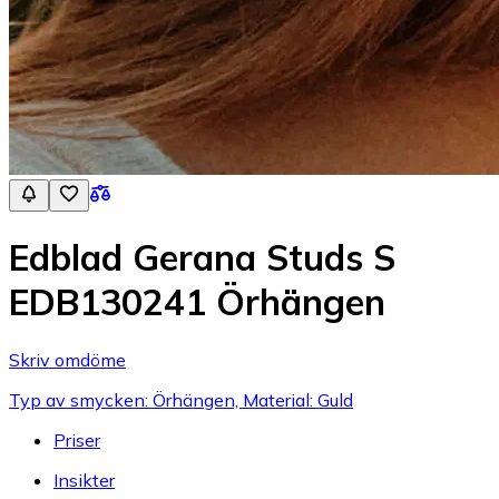
Edblad Gerana Studs S
EDB130241 Örhängen
Skriv omdöme
Typ av smycken: Örhängen, Material: Guld
Priser
Insikter