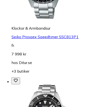
Klockor & Armbandsur
Seiko Prospex Speedtimer SSC813P1
fr.
7 998 kr
hos
Ditur.se
+3 butiker