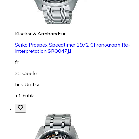
Klockor & Armbandsur
Seiko Prospex Speedtimer 1972 Chronograph Re-
interpretation SRQ047J1
fr.
22 099 kr
hos
Uret.se
+1 butik