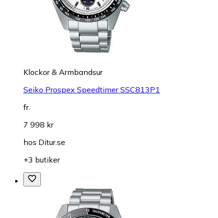
Klockor & Armbandsur
Seiko Prospex Speedtimer SSC813P1
fr.
7 998 kr
hos
Ditur.se
+3 butiker