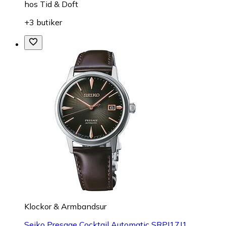
hos
Tid & Doft
+3 butiker
Klockor & Armbandsur
Seiko Presage Cocktail Automatic SRPJ17J1