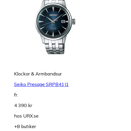
Klockor & Armbandsur
Seiko Presage SRPB41J1
fr.
4 390 kr
hos
URX.se
+8 butiker