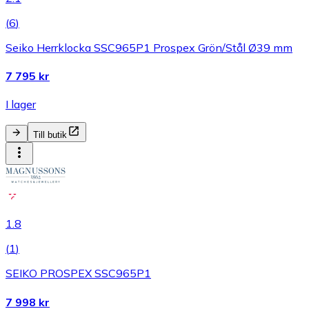
(
6
)
Seiko Herrklocka SSC965P1 Prospex Grön/Stål Ø39 mm
7 795 kr
I lager
Till butik
1.8
(
1
)
SEIKO PROSPEX SSC965P1
7 998 kr