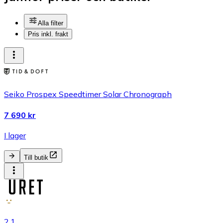
Alla filter
Pris inkl. frakt
Seiko Prospex Speedtimer Solar Chronograph
7 690 kr
I lager
Till butik
2.1