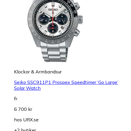
Klockor & Armbandsur
Seiko SSC911P1 Prospex Speedtimer ‘Go Large’
Solar Watch
fr.
6 700 kr
hos
URX.se
+2 butiker