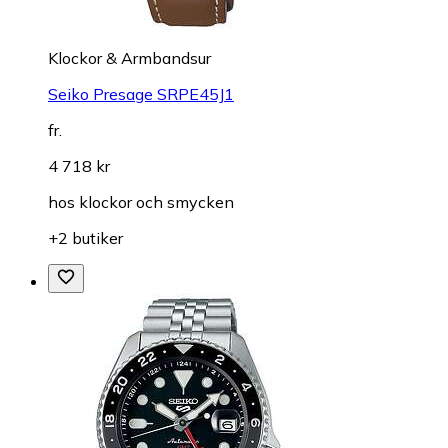
Klockor & Armbandsur
Seiko Presage SRPE45J1
fr.
4 718 kr
hos
klockor och smycken
+2 butiker