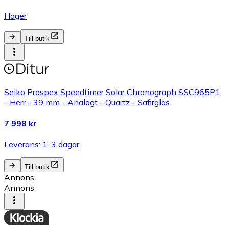
I lager
Till butik
Seiko Prospex Speedtimer Solar Chronograph SSC965P1
- Herr - 39 mm - Analogt - Quartz - Safirglas
7 998 kr
Leverans: 1-3 dagar
Till butik
Annons
Annons