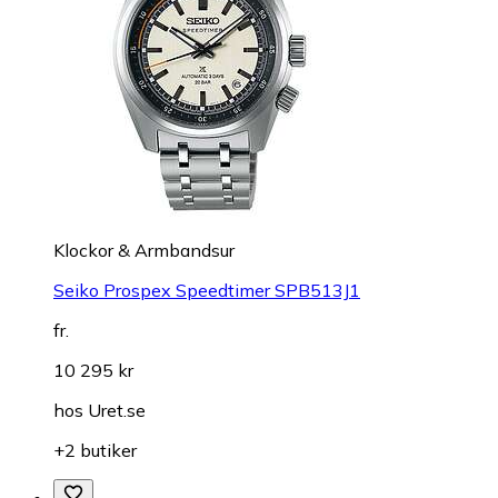
Klockor & Armbandsur
Seiko Prospex Speedtimer SPB513J1
fr.
10 295 kr
hos
Uret.se
+2 butiker