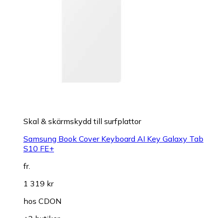
Skal & skärmskydd till surfplattor
Samsung Book Cover Keyboard AI Key Galaxy Tab
S10 FE+
fr.
1 319 kr
hos
CDON