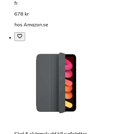
fr.
678 kr
hos
Amazon.se
Skal & skärmskydd till surfplattor