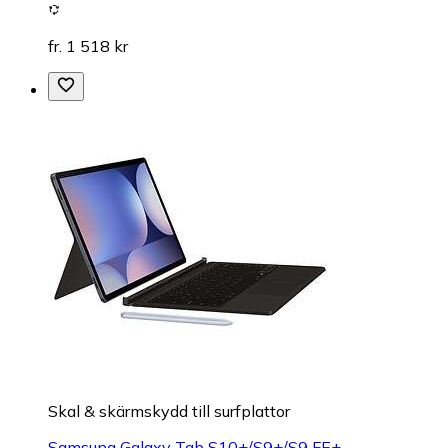
fr. 1 518 kr
Skal & skärmskydd till surfplattor
Samsung Galaxy Tab S10+/S9+/S9 FE+