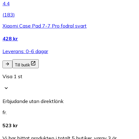
4.4
(
183
)
Xiaomi Case Pad 7-7 Pro fodral svart
428 kr
Leverans: 0-6 dagar
Till butik
Visa 1 st
Erbjudande utan direktlänk
fr.
523 kr
Vi har hittat produkten i totalt 5 butiker, varav 3 är