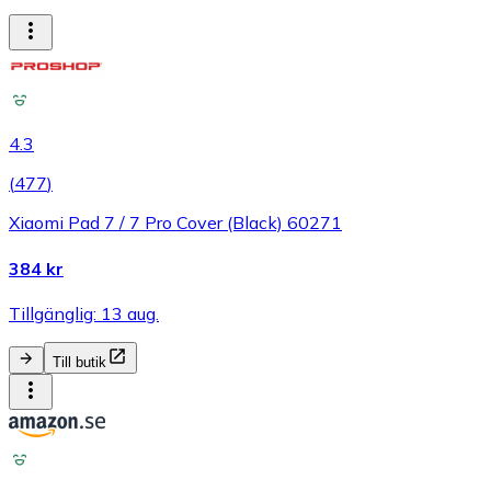
4.3
(
477
)
Xiaomi Pad 7 / 7 Pro Cover (Black) 60271
384 kr
Tillgänglig: 13 aug.
Till butik