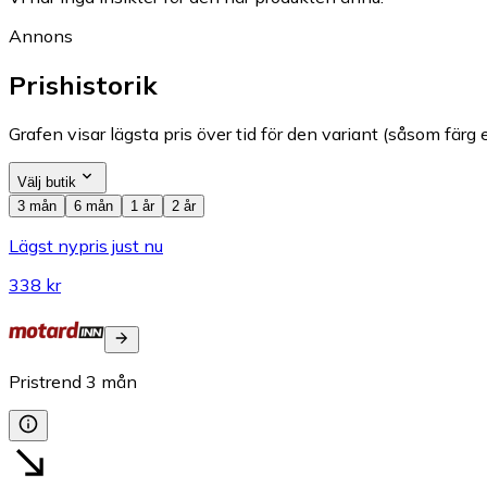
Annons
Prishistorik
Grafen visar lägsta pris över tid för den variant (såsom färg e
Välj butik
3 mån
6 mån
1 år
2 år
Lägst nypris just nu
338 kr
Pristrend
3
mån