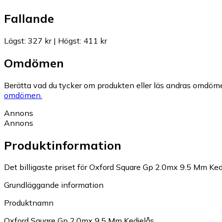
Fallande
Lägst
:
327 kr
|
Högst
:
411 kr
Omdömen
Berätta vad du tycker om produkten eller läs andras omdöme
omdömen.
Annons
Annons
Produktinformation
Det billigaste priset för Oxford Square Gp 2.0mx 9.5 Mm Kedj
Grundläggande information
Produktnamn
Oxford Square Gp 2.0mx 9.5 Mm Kedjelås