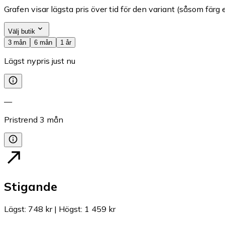
Grafen visar lägsta pris över tid för den variant (såsom färg e
Välj butik
3 mån
6 mån
1 år
Lägst nypris just nu
—
Pristrend
3
mån
Stigande
Lägst
:
748 kr
|
Högst
:
1 459 kr