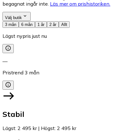
begagnat ingår inte.
Läs mer om prishistoriken.
Välj butik
3 mån
6 mån
1 år
2 år
Allt
Lägst nypris just nu
—
Pristrend
3
mån
Stabil
Lägst
:
2 495 kr
|
Högst
:
2 495 kr