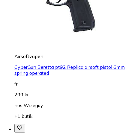
Airsoftvapen
CyberGun Beretta pt92 Replica airsoft pistol 6mm
spring operated
fr.
299 kr
hos
Wizeguy
+1 butik