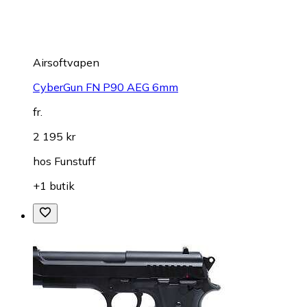
Airsoftvapen
CyberGun FN P90 AEG 6mm
fr.
2 195 kr
hos
Funstuff
+1 butik