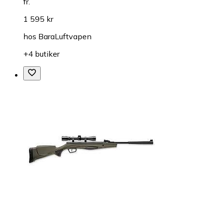
fr.
1 595 kr
hos
BaraLuftvapen
+4 butiker