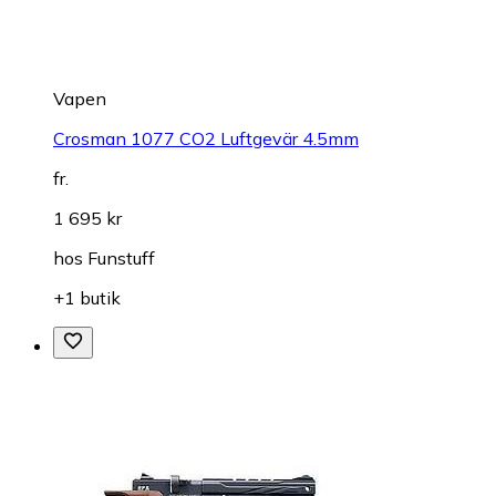
Vapen
Crosman 1077 CO2 Luftgevär 4.5mm
fr.
1 695 kr
hos
Funstuff
+1 butik