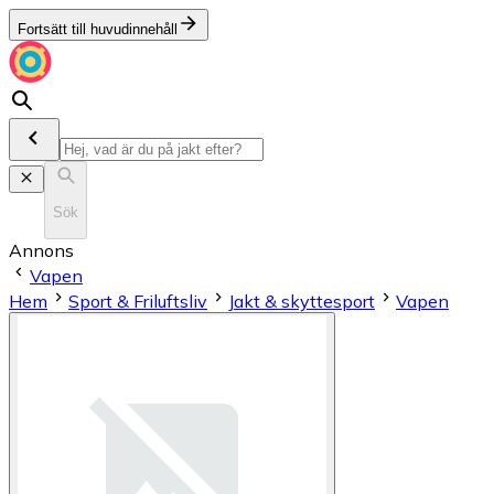
Fortsätt till huvudinnehåll
Sök
Annons
Vapen
Hem
Sport & Friluftsliv
Jakt & skyttesport
Vapen