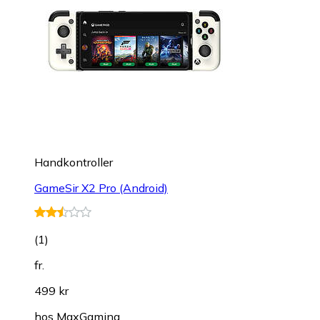
Handkontroller
GameSir X2 Pro (Android)
(
1
)
fr.
499 kr
hos
MaxGaming