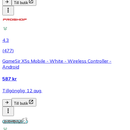
Till butik
4.3
(
477
)
GameSir X5s Mobile - White - Wireless Controller -
Android
587 kr
Tillgänglig: 12 aug.
Till butik