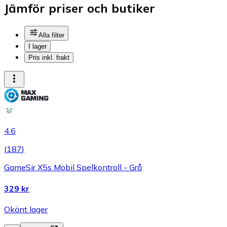
Jämför priser och butiker
Alla filter
I lager
Pris inkl. frakt
4.6
(
187
)
GameSir X5s Mobil Spelkontroll - Grå
329 kr
Okänt lager