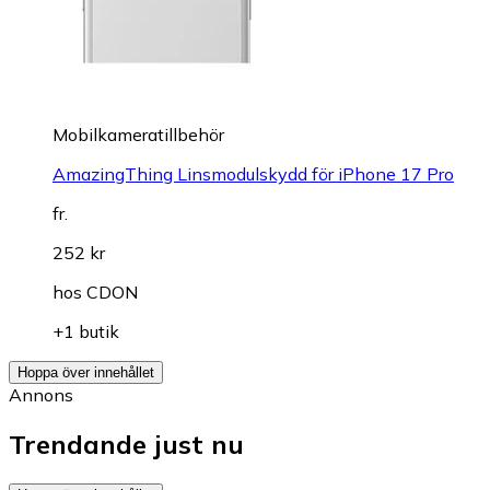
Mobilkameratillbehör
AmazingThing Linsmodulskydd för iPhone 17 Pro
fr.
252 kr
hos
CDON
+1 butik
Hoppa över innehållet
Annons
Trendande just nu