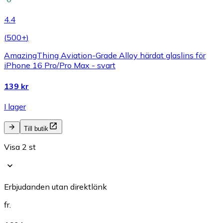
4.4
(
500+
)
AmazingThing Aviation-Grade Alloy härdat glaslins för
iPhone 16 Pro/Pro Max - svart
139 kr
I lager
Till butik
Visa 2 st
Erbjudanden utan direktlänk
fr.