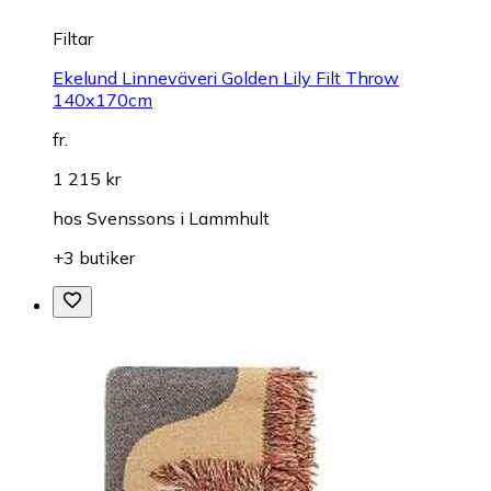
Filtar
Ekelund Linneväveri Golden Lily Filt Throw
140x170cm
fr.
1 215 kr
hos
Svenssons i Lammhult
+3 butiker