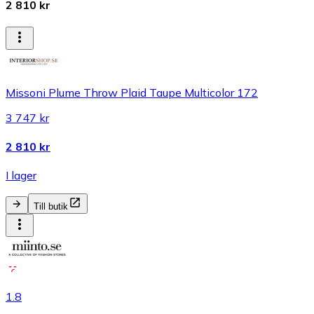
2 810 kr
Missoni Plume Throw Plaid Taupe Multicolor 172
3 747 kr
2 810 kr
I lager
Till butik
1.8